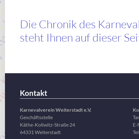
Die Chronik des Karneval
steht Ihnen auf dieser Se
Kontakt
Karnevalverein Weiterstadt e.V.
Ko
Geschäftsstelle
Ta
Käthe-Kollwitz-Straße 24
E-
64331 Weiterstadt
Te